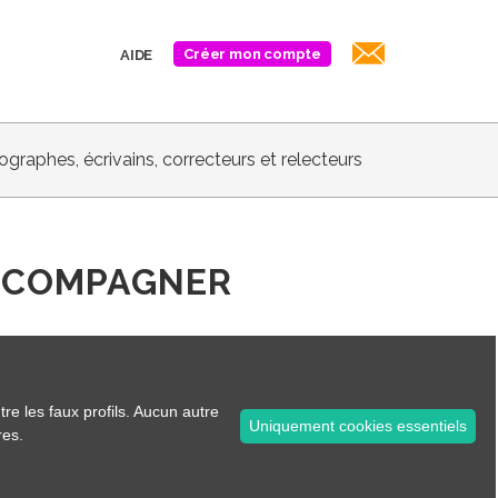
Créer mon compte
AIDE
biographes, écrivains, correcteurs et relecteurs
CCOMPAGNER
 proche de chez vous :
s, etc.
tre les faux profils. Aucun autre
Uniquement cookies essentiels
res.
 ?