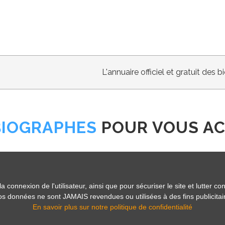
L'annuaire officiel et gratuit des 
BIOGRAPHES
POUR VOUS A
rojet d'écriture, contactez un professionnel
ins publics, biographes, relecteurs, correcteur
onnexion de l'utilisateur, ainsi que pour sécuriser le site et lutter con
 vos données ne sont JAMAIS revendues ou utilisées à des fins publicitai
COMBIEN COÛTE UNE BIOGRAPHIE ?
En savoir plus sur notre politique de confidentialité
OMMENT SE DÉROULE LA RÉDACTION D'UNE BIOGRAPHIE