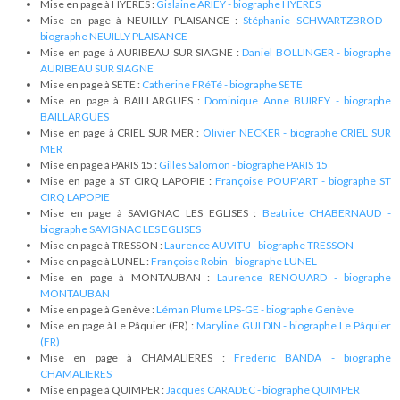
Mise en page à HYERES :
Gislaine ARIEY - biographe HYERES
Mise en page à NEUILLY PLAISANCE :
Stéphanie SCHWARTZBROD -
biographe NEUILLY PLAISANCE
Mise en page à AURIBEAU SUR SIAGNE :
Daniel BOLLINGER - biographe
AURIBEAU SUR SIAGNE
Mise en page à SETE :
Catherine FRéTé - biographe SETE
Mise en page à BAILLARGUES :
Dominique Anne BUIREY - biographe
BAILLARGUES
Mise en page à CRIEL SUR MER :
Olivier NECKER - biographe CRIEL SUR
MER
Mise en page à PARIS 15 :
Gilles Salomon - biographe PARIS 15
Mise en page à ST CIRQ LAPOPIE :
Françoise POUP'ART - biographe ST
CIRQ LAPOPIE
Mise en page à SAVIGNAC LES EGLISES :
Beatrice CHABERNAUD -
biographe SAVIGNAC LES EGLISES
Mise en page à TRESSON :
Laurence AUVITU - biographe TRESSON
Mise en page à LUNEL :
Françoise Robin - biographe LUNEL
Mise en page à MONTAUBAN :
Laurence RENOUARD - biographe
MONTAUBAN
Mise en page à Genève :
Léman Plume LPS-GE - biographe Genève
Mise en page à Le Pâquier (FR) :
Maryline GULDIN - biographe Le Pâquier
(FR)
Mise en page à CHAMALIERES :
Frederic BANDA - biographe
CHAMALIERES
Mise en page à QUIMPER :
Jacques CARADEC - biographe QUIMPER