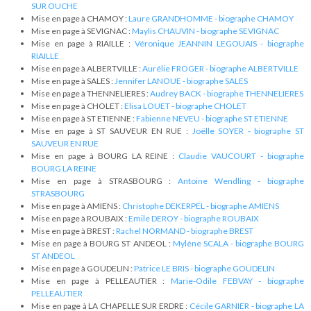
SUR OUCHE
Mise en page à CHAMOY :
Laure GRANDHOMME - biographe CHAMOY
Mise en page à SEVIGNAC :
Maylis CHAUVIN - biographe SEVIGNAC
Mise en page à RIAILLE :
Véronique JEANNIN LEGOUAIS - biographe
RIAILLE
Mise en page à ALBERTVILLE :
Aurélie FROGER - biographe ALBERTVILLE
Mise en page à SALES :
Jennifer LANOUE - biographe SALES
Mise en page à THENNELIERES :
Audrey BACK - biographe THENNELIERES
Mise en page à CHOLET :
Elisa LOUET - biographe CHOLET
Mise en page à ST ETIENNE :
Fabienne NEVEU - biographe ST ETIENNE
Mise en page à ST SAUVEUR EN RUE :
Joëlle SOYER - biographe ST
SAUVEUR EN RUE
Mise en page à BOURG LA REINE :
Claudie VAUCOURT - biographe
BOURG LA REINE
Mise en page à STRASBOURG :
Antoine Wendling - biographe
STRASBOURG
Mise en page à AMIENS :
Christophe DEKERPEL - biographe AMIENS
Mise en page à ROUBAIX :
Emile DEROY - biographe ROUBAIX
Mise en page à BREST :
Rachel NORMAND - biographe BREST
Mise en page à BOURG ST ANDEOL :
Mylène SCALA - biographe BOURG
ST ANDEOL
Mise en page à GOUDELIN :
Patrice LE BRIS - biographe GOUDELIN
Mise en page à PELLEAUTIER :
Marie-Odile FEBVAY - biographe
PELLEAUTIER
Mise en page à LA CHAPELLE SUR ERDRE :
Cécile GARNIER - biographe LA