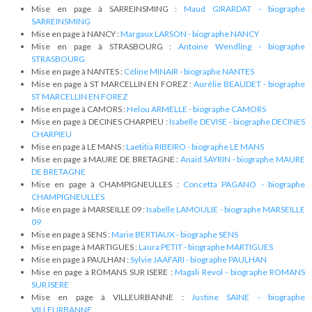
Mise en page à SARREINSMING :
Maud GIRARDAT - biographe
SARREINSMING
Mise en page à NANCY :
Margaux LARSON - biographe NANCY
Mise en page à STRASBOURG :
Antoine Wendling - biographe
STRASBOURG
Mise en page à NANTES :
Céline MINAIR - biographe NANTES
Mise en page à ST MARCELLIN EN FOREZ :
Aurélie BEAUDET - biographe
ST MARCELLIN EN FOREZ
Mise en page à CAMORS :
Helou ARMELLE - biographe CAMORS
Mise en page à DECINES CHARPIEU :
Isabelle DEVISE - biographe DECINES
CHARPIEU
Mise en page à LE MANS :
Laetitia RIBEIRO - biographe LE MANS
Mise en page à MAURE DE BRETAGNE :
Anaïd SAYRIN - biographe MAURE
DE BRETAGNE
Mise en page à CHAMPIGNEULLES :
Concetta PAGANO - biographe
CHAMPIGNEULLES
Mise en page à MARSEILLE 09 :
Isabelle LAMOULIE - biographe MARSEILLE
09
Mise en page à SENS :
Marie BERTIAUX - biographe SENS
Mise en page à MARTIGUES :
Laura PETIT - biographe MARTIGUES
Mise en page à PAULHAN :
Sylvie JAAFARI - biographe PAULHAN
Mise en page à ROMANS SUR ISERE :
Magali Revol - biographe ROMANS
SUR ISERE
Mise en page à VILLEURBANNE :
Justine SAINE - biographe
VILLEURBANNE