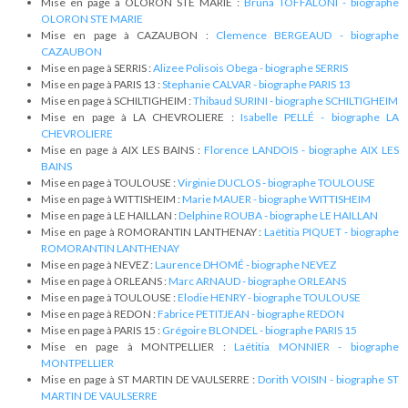
Mise en page à OLORON STE MARIE :
Bruna TOFFALONI - biographe
OLORON STE MARIE
Mise en page à CAZAUBON :
Clemence BERGEAUD - biographe
CAZAUBON
Mise en page à SERRIS :
Alizee Polisois Obega - biographe SERRIS
Mise en page à PARIS 13 :
Stephanie CALVAR - biographe PARIS 13
Mise en page à SCHILTIGHEIM :
Thibaud SURINI - biographe SCHILTIGHEIM
Mise en page à LA CHEVROLIERE :
Isabelle PELLÉ - biographe LA
CHEVROLIERE
Mise en page à AIX LES BAINS :
Florence LANDOIS - biographe AIX LES
BAINS
Mise en page à TOULOUSE :
Virginie DUCLOS - biographe TOULOUSE
Mise en page à WITTISHEIM :
Marie MAUER - biographe WITTISHEIM
Mise en page à LE HAILLAN :
Delphine ROUBA - biographe LE HAILLAN
Mise en page à ROMORANTIN LANTHENAY :
Laëtitia PIQUET - biographe
ROMORANTIN LANTHENAY
Mise en page à NEVEZ :
Laurence DHOMÉ - biographe NEVEZ
Mise en page à ORLEANS :
Marc ARNAUD - biographe ORLEANS
Mise en page à TOULOUSE :
Elodie HENRY - biographe TOULOUSE
Mise en page à REDON :
Fabrice PETITJEAN - biographe REDON
Mise en page à PARIS 15 :
Grégoire BLONDEL - biographe PARIS 15
Mise en page à MONTPELLIER :
Laëtitia MONNIER - biographe
MONTPELLIER
Mise en page à ST MARTIN DE VAULSERRE :
Dorith VOISIN - biographe ST
MARTIN DE VAULSERRE