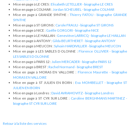
Mise en page à LE CRES :
Elisabeth LETELLIER - biographe LE CRES
Mise en page à COLMAR :
Jordan SCHEUBEL - biographe COLMAR
Mise en page à GRANDE SYNTHE :
Thierry FATOU - biographe GRANDE
SYNTHE
Mise en page à ST GIRONS :
Carole FRAULI - biographe ST GIRONS
Mise en page à NICE :
Gaëlle GORGORI - biographe NICE
Mise en page à LE HAILLAN :
Geneviève LARRICQ - biographe LE HAILLAN
Mise en page à ANTONY :
Gilda BEURTHERET - biographe ANTONY
Mise en page à MEUCON :
Sylvain HARDIVILLIER - biographe MEUCON
Mise en page à LES SABLES D OLONNE :
Florence OLLIVIER - biographe
LES SABLES D OLONNE
Mise en page à PARIS 12 :
Julien MERCADER - biographe PARIS 12
Mise en page à BREST :
Rachel Normand - biographe BREST
Mise en page à MORAS EN VALLOIRE :
Florence Maurette - biographe
MORAS EN VALLOIRE
Mise en page à ST JULIEN EN BORN :
Eva MOMBELLET - biographe ST
JULIEN EN BORN
Mise en page à Londres :
David AVRAMOVITZ - biographe Londres
Mise en page à ST CYR SUR LOIRE :
Caroline BERGHMANS MARTINEZ -
biographe ST CYR SUR LOIRE
Retour à la liste des services