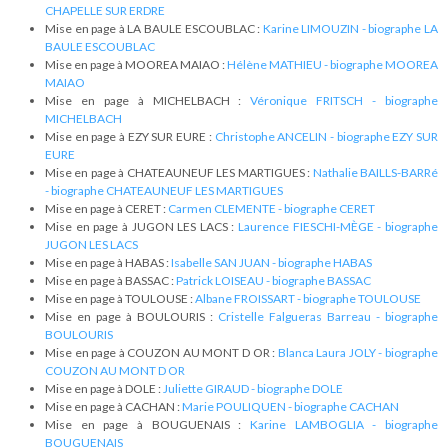
CHAPELLE SUR ERDRE
Mise en page à LA BAULE ESCOUBLAC :
Karine LIMOUZIN - biographe LA
BAULE ESCOUBLAC
Mise en page à MOOREA MAIAO :
Hélène MATHIEU - biographe MOOREA
MAIAO
Mise en page à MICHELBACH :
Véronique FRITSCH - biographe
MICHELBACH
Mise en page à EZY SUR EURE :
Christophe ANCELIN - biographe EZY SUR
EURE
Mise en page à CHATEAUNEUF LES MARTIGUES :
Nathalie BAILLS-BARRé
- biographe CHATEAUNEUF LES MARTIGUES
Mise en page à CERET :
Carmen CLEMENTE - biographe CERET
Mise en page à JUGON LES LACS :
Laurence FIESCHI-MÈGE - biographe
JUGON LES LACS
Mise en page à HABAS :
Isabelle SAN JUAN - biographe HABAS
Mise en page à BASSAC :
Patrick LOISEAU - biographe BASSAC
Mise en page à TOULOUSE :
Albane FROISSART - biographe TOULOUSE
Mise en page à BOULOURIS :
Cristelle Falgueras Barreau - biographe
BOULOURIS
Mise en page à COUZON AU MONT D OR :
Blanca Laura JOLY - biographe
COUZON AU MONT D OR
Mise en page à DOLE :
Juliette GIRAUD - biographe DOLE
Mise en page à CACHAN :
Marie POULIQUEN - biographe CACHAN
Mise en page à BOUGUENAIS :
Karine LAMBOGLIA - biographe
BOUGUENAIS