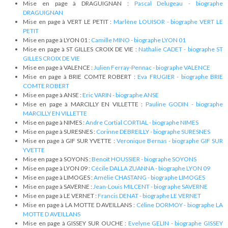
Mise en page à DRAGUIGNAN :
Pascal Delugeau - biographe
DRAGUIGNAN
Mise en page à VERT LE PETIT :
Marlène LOUISOR - biographe VERT LE
PETIT
Mise en page à LYON 01 :
Camille MINO - biographe LYON 01
Mise en page à ST GILLES CROIX DE VIE :
Nathalie CADET - biographe ST
GILLES CROIX DE VIE
Mise en page à VALENCE :
Julien Ferray-Pennac - biographe VALENCE
Mise en page à BRIE COMTE ROBERT :
Eva FRUGIER - biographe BRIE
COMTE ROBERT
Mise en page à ANSE :
Eric VARIN - biographe ANSE
Mise en page à MARCILLY EN VILLETTE :
Pauline GODIN - biographe
MARCILLY EN VILLETTE
Mise en page à NIMES :
Andre Cortial CORTIAL - biographe NIMES
Mise en page à SURESNES :
Corinne DEBREILLY - biographe SURESNES
Mise en page à GIF SUR YVETTE :
Veronique Bernas - biographe GIF SUR
YVETTE
Mise en page à SOYONS :
Benoît HOUSSIER - biographe SOYONS
Mise en page à LYON 09 :
Cécile DALLA ZUANNA - biographe LYON 09
Mise en page à LIMOGES :
Amélie CHASTANG - biographe LIMOGES
Mise en page à SAVERNE :
Jean-Louis MILCENT - biographe SAVERNE
Mise en page à LE VERNET :
Francis DENAT - biographe LE VERNET
Mise en page à LA MOTTE D AVEILLANS :
Céline DORMOY - biographe LA
MOTTE D AVEILLANS
Mise en page à GISSEY SUR OUCHE :
Evelyne GELIN - biographe GISSEY