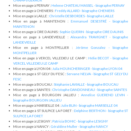
CHAMPS GERAUX
Mise en page à PERNAY :
Helene CHATEAU MASSEL - biographe PERNAY
Mise en page à CHENIERS :
Freddy ALLARD - biographe CHENIERS
Mise en page à LAILLE :
Christelle DESBORDES - biographe LAILLE
Mise en page à MAINTENON :
Emmanuel DESESTRÉ - biographe
MAINTENON
Mise en page à CIRE D AUNIS :
Sophie QUERIN - biographe CIRE D AUNIS
Mise en page à LANDEVIEILLE :
Alexandra TRAVIGNET - biographe
LANDEVIEILLE
Mise en page à MONTPELLIER :
Jérôme Gonzalez - biographe
MONTPELLIER
Mise en page à VERCEL VILLEDIEU LE CAMP :
Hélie BECOT - biographe
VERCEL VILLEDIEU LE CAMP
Mise en page à LYON 04 :
Julia HOUNCHERINGER - biographe LYON 04
Mise en page à ST GELY DU FESC :
Servane NELVA - biographe ST GELY DU
FESC
Mise en page à BOUCAU :
Stéphanie LAVIALLE - biographe BOUCAU
Mise en page à SAINTES :
Christophe DANDONNEAU - biographe SAINTES
Mise en page à BOURGOIN JALLIEU :
Annelise GUEREND LEVIN -
biographe BOURGOIN JALLIEU
Mise en page à MARSEILLE 04 :
Julie BLIN - biographe MARSEILLE 04
Mise en page à ST SULPICE LA FORET :
Delphine BERTHON - biographe ST
SULPICE LA FORET
Mise en page à LESIGNY :
Patricia BOHIC - biographe LESIGNY
Mise en page à NANCY :
Géraldine Muller - biographe NANCY