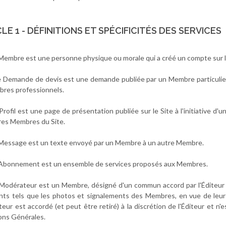
LE 1 - DÉFINITIONS ET SPÉCIFICITÉS DES SERVICES
Membre est une personne physique ou morale qui a créé un compte sur le S
e Demande de devis est une demande publiée par un Membre particulier 
res professionnels.
 Profil est une page de présentation publiée sur le Site à l'initiative 
res Membres du Site.
 Message est un texte envoyé par un Membre à un autre Membre.
 Abonnement est un ensemble de services proposés aux Membres.
 Modérateur est un Membre, désigné d'un commun accord par l'Éditeur 
nts tels que les photos et signalements des Membres, en vue de leur va
eur est accordé (et peut être retiré) à la discrétion de l'Éditeur et 
ons Générales.