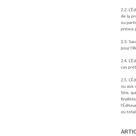
2.2. L'
de la pr
ou parti
prévus p
2.3. Sau
pour l'i
2.4. L'
cas pré
2.5. L'É
ou aux v
Site, q
finalit
l'Édite
ou tota
ARTIC