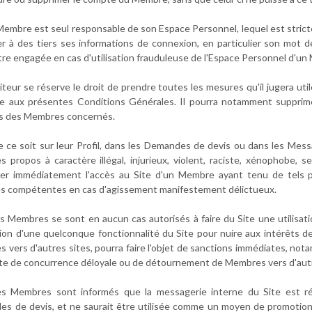
 Membre est seul responsable de son Espace Personnel, lequel est stri
er à des tiers ses informations de connexion, en particulier son mot de
tre engagée en cas d'utilisation frauduleuse de l'Espace Personnel d'u
Éditeur se réserve le droit de prendre toutes les mesures qu'il jugera 
re aux présentes Conditions Générales. Il pourra notamment supprime
s des Membres concernés.
e ce soit sur leur Profil, dans les Demandes de devis ou dans les Mes
es propos à caractère illégal, injurieux, violent, raciste, xénophobe, s
er immédiatement l'accès au Site d'un Membre ayant tenu de tels p
és compétentes en cas d'agissement manifestement délictueux.
es Membres se sont en aucun cas autorisés à faire du Site une utilisatio
sation d'une quelconque fonctionnalité du Site pour nuire aux intérêts d
 vers d'autres sites, pourra faire l'objet de sanctions immédiates, n
te de concurrence déloyale ou de détournement de Membres vers d'autres s
es Membres sont informés que la messagerie interne du Site est r
s de devis, et ne saurait être utilisée comme un moyen de promotio