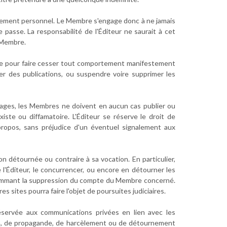
ctement personnel. Le Membre s'engage donc à ne jamais
 passe. La responsabilité de l'Éditeur ne saurait à cet
n Membre.
utile pour faire cesser tout comportement manifestement
r des publications, ou suspendre voire supprimer les
sages, les Membres ne doivent en aucun cas publier ou
existe ou diffamatoire. L'Éditeur se réserve le droit de
ropos, sans préjudice d'un éventuel signalement aux
n détournée ou contraire à sa vocation. En particulier,
e l'Éditeur, le concurrencer, ou encore en détourner les
otammant la suppression du compte du Membre concerné.
ites pourra faire l'objet de poursuites judiciaires.
éservée aux communications privées en lien avec les
n, de propagande, de harcèlement ou de détournement