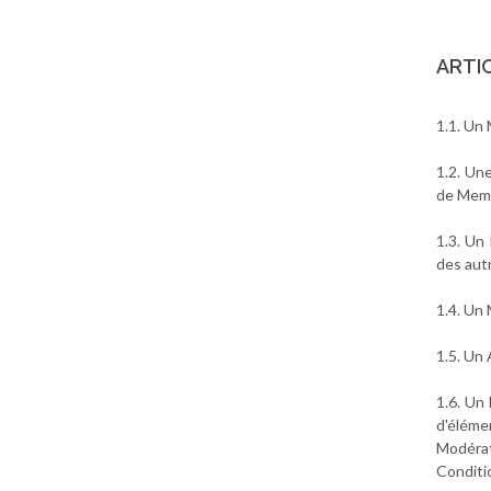
ARTIC
1.1. Un 
1.2. Un
de Memb
1.3. Un
des aut
1.4. Un
1.5. Un
1.6. Un
d'éléme
Modérat
Conditi