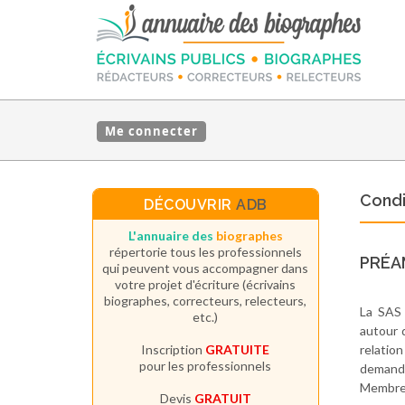
Me connecter
Condi
DÉCOUVRIR
ADB
L'annuaire des
biographes
répertorie tous les professionnels
PRÉA
qui peuvent vous accompagner dans
votre projet d'écriture (écrivains
biographes, correcteurs, relecteurs,
La SAS 
etc.)
autour 
Inscription
GRATUITE
relatio
pour les professionnels
demande
Membres
Devis
GRATUIT