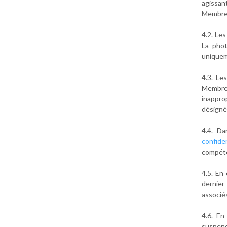
agissan
Membres
4.2. Le
La phot
uniqueme
4.3. Le
Membres
inappro
désignée
4.4. D
confiden
compéte
4.5. En
dernier
associé
4.6. En
suspend