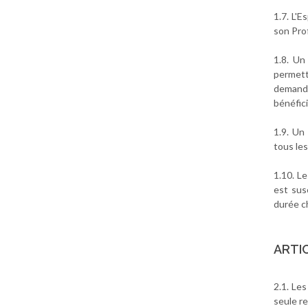
1.7. L'
son Pro
1.8. Un
permett
demande
bénéfic
1.9. Un
tous les
1.10. Le
est sus
durée ch
ARTI
2.1. Le
seule re