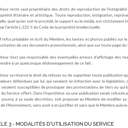
Éditeur reste seul propriétaire des droits de reproduction de l'intégrali
opriété littéraire et artistique. Toute reproduction, intégration, représ
elle, quel qu'en soit le procédé, le support ou le média, est strictement in
ar l'article L.122-5 du Code de la propriété intellectuelle.
f refus préalable et écrit du Membre, les textes et photos publiés sur le
llustration de ses documents promotionnels, ainsi que sur toute page du 
Éditeur n'est pas responsable des éventuelles erreurs d'affichage des
tendre à un quelconque dédommagement de ce fait.
diteur se réserve le droit de refuser ou de supprimer toute publication q
aleurs défendues par lui, qui seraient en infraction avec la législation,
ui seraient susceptibles de provoquer des protestations de tiers ou qui l
és du Service offert. Dans l'hypothèse où une publication serait refus
ur pourra, à sa seule discrétion, soit proposer au Membre de modifier sa
l de l'Abonnement, sans avoir à en justifier et sans que le Membre puiss
LE 3 - MODALITÉS D'UTILISATION DU SERVICE