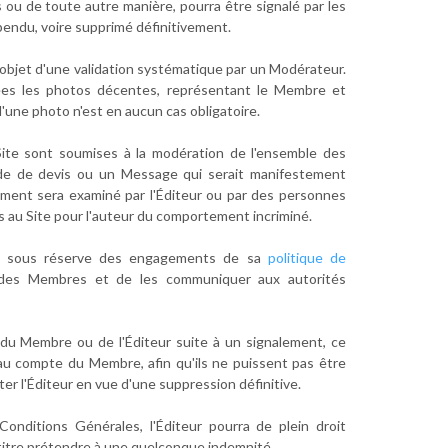
 ou de toute autre manière, pourra être signalé par les
endu, voire supprimé définitivement.
l'objet d'une validation systématique par un Modérateur.
ptées les photos décentes, représentant le Membre et
d'une photo n'est en aucun cas obligatoire.
 Site sont soumises à la modération de l'ensemble des
nde de devis ou un Message qui serait manifestement
ement sera examiné par l'Éditeur ou par des personnes
ès au Site pour l'auteur du comportement incriminé.
 et sous réserve des engagements de sa
politique de
IP des Membres et de les communiquer aux autorités
 du Membre ou de l'Éditeur suite à un signalement, ce
 au compte du Membre, afin qu'ils ne puissent pas être
r l'Éditeur en vue d'une suppression définitive.
ditions Générales, l'Éditeur pourra de plein droit
titre prétendre à une quelconque indemnité.