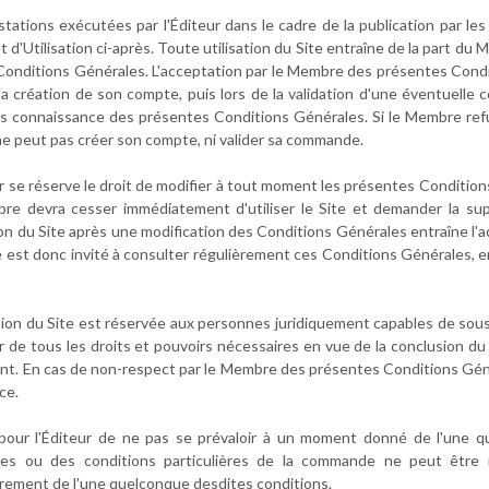
stations exécutées par l'Éditeur dans le cadre de la publication par 
 d'Utilisation ci-après. Toute utilisation du Site entraîne de la part du
Conditions Générales. L'acceptation par le Membre des présentes Condi
 la création de son compte, puis lors de la validation d'une éventuelle 
ris connaissance des présentes Conditions Générales. Si le Membre ref
 ne peut pas créer son compte, ni valider sa commande.
ur se réserve le droit de modifier à tout moment les présentes Condition
re devra cesser immédiatement d'utiliser le Site et demander la su
tion du Site après une modification des Conditions Générales entraîne l'
est donc invité à consulter régulièrement ces Conditions Générales, en
sation du Site est réservée aux personnes juridiquement capables de sous
r de tous les droits et pouvoirs nécessaires en vue de la conclusion du 
nt. En cas de non-respect par le Membre des présentes Conditions Général
ce.
 pour l'Éditeur de ne pas se prévaloir à un moment donné de l'une 
es ou des conditions particulières de la commande ne peut être i
urement de l'une quelconque desdites conditions.