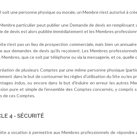
il soit une personne physique ou morale, un Membre n'est autorisé à crée
 Membre particulier peut publier une Demande de devis en remplissant un 
 de devis est alors publiée immédiatement et les Membres professionn
 Site n'est pas un lieu de prospection commerciale, mais bien un annuair
e aux demandes de devis qu'ils reçoivent. Les Membres professionnel
 Membres, que ce soit par téléphone ou via la messagerie, et ce, quelle qu'
 création de plusieurs Comptes par une même personne physique (particuli
mment dans le but de contourner les règles d'utilisation du Site ou les 
ntages indus, ou encore dans le but d'induire en erreur les autres Mem
sion pure et simple de l'ensemble des Comptes concernés, y compris 
rs de ces Comptes.
LE 4 - SÉCURITÉ
 Site a vocation à permettre aux Membres professionnels de répondr