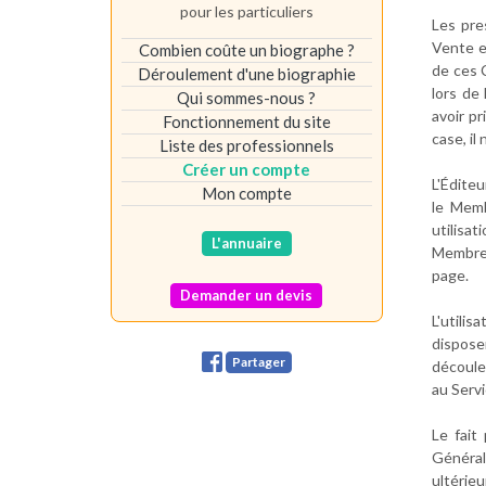
pour les particuliers
Les pre
Vente et
Combien coûte un biographe ?
de ces 
Déroulement d'une biographie
lors de
Qui sommes-nous ?
avoir p
Fonctionnement du site
case, il
Liste des professionnels
Créer un compte
L'Édite
Mon compte
le Memb
utilisa
L'annuaire
Membre 
page.
Demander un devis
L'utili
dispose
Partager
découle
au Servi
Le fait
Général
ultérie