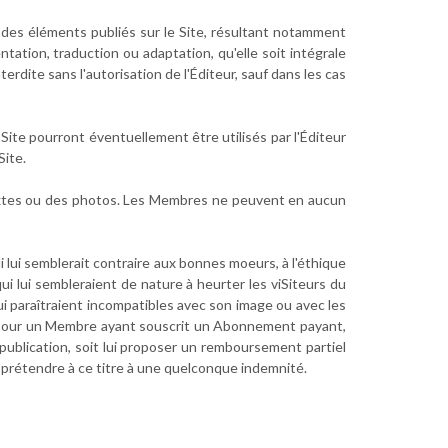
té des éléments publiés sur le Site, résultant notamment
entation, traduction ou adaptation, qu'elle soit intégrale
terdite sans l'autorisation de l'Éditeur, sauf dans les cas
 Site pourront éventuellement être utilisés par l'Éditeur
Site.
 textes ou des photos. Les Membres ne peuvent en aucun
ui lui semblerait contraire aux bonnes moeurs, à l'éthique
 qui lui sembleraient de nature à heurter les viSiteurs du
ui paraîtraient incompatibles avec son image ou avec les
ée pour un Membre ayant souscrit un Abonnement payant,
 publication, soit lui proposer un remboursement partiel
e prétendre à ce titre à une quelconque indemnité.