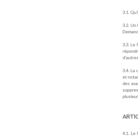
3.1. Qu'
3.2. Un
Demande
3.3. Le
répondr
d'autres
3.4. La
et nota
des ava
suppres
plusieu
ARTIC
4.1. Le