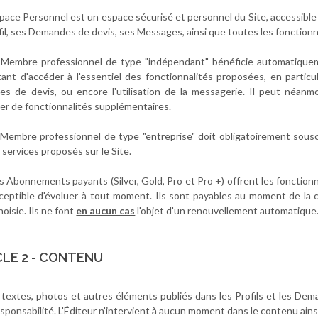
Espace Personnel est un espace sécurisé et personnel du Site, accessib
fil, ses Demandes de devis, ses Messages, ainsi que toutes les fonctio
 Membre professionnel de type "indépendant" bénéficie automatiqueme
ant d'accéder à l'essentiel des fonctionnalités proposées, en particu
s de devis, ou encore l'utilisation de la messagerie. Il peut néan
ier de fonctionnalités supplémentaires.
 Membre professionnel de type "entreprise" doit obligatoirement sou
 services proposés sur le Site.
s Abonnements payants (Silver, Gold, Pro et Pro +) offrent les fonctionna
ceptible d'évoluer à tout moment. Ils sont payables au moment de la
oisie. Ils ne font
en aucun cas
l'objet d'un renouvellement automatique
CLE 2 - CONTENU
s textes, photos et autres éléments publiés dans les Profils et les De
sponsabilité. L'Éditeur n'intervient à aucun moment dans le contenu ainsi