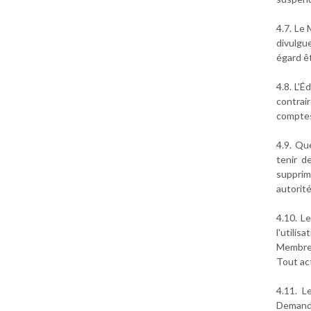
4.7. Le
divulgu
égard ê
4.8. L'
contrai
compte
4.9. Qu
tenir d
supprim
autorit
4.10. L
l'utili
Membres
Tout ac
4.11. L
Demande