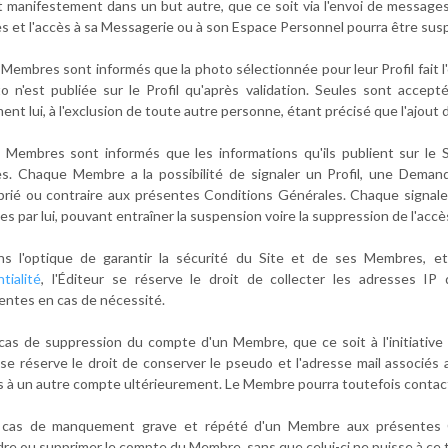
t manifestement dans un but autre, que ce soit via l'envoi de messages
 et l'accès à sa Messagerie ou à son Espace Personnel pourra être susp
s Membres sont informés que la photo sélectionnée pour leur Profil fait 
o n'est publiée sur le Profil qu'après validation. Seules sont acce
nt lui, à l'exclusion de toute autre personne, étant précisé que l'ajout 
s Membres sont informés que les informations qu'ils publient sur le
. Chaque Membre a la possibilité de signaler un Profil, une Dema
prié ou contraire aux présentes Conditions Générales. Chaque signal
s par lui, pouvant entraîner la suspension voire la suppression de l'acc
ans l'optique de garantir la sécurité du Site et de ses Membres,
tialité
, l'Éditeur se réserve le droit de collecter les adresses 
ntes en cas de nécessité.
 cas de suppression du compte d'un Membre, que ce soit à l'initiative
 se réserve le droit de conserver le pseudo et l'adresse mail associés
s à un autre compte ultérieurement. Le Membre pourra toutefois contacte
 cas de manquement grave et répété d'un Membre aux présentes Con
re ou supprimer le compte du Membre, sans que celui-ci ne puisse à ce 