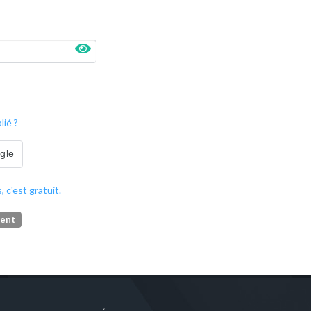
ié ?
ogle
, c'est gratuit.
ment