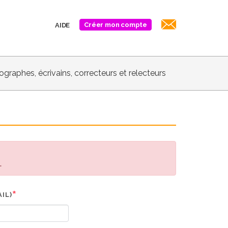
Créer mon compte
AIDE
biographes, écrivains, correcteurs et relecteurs
.
IL)