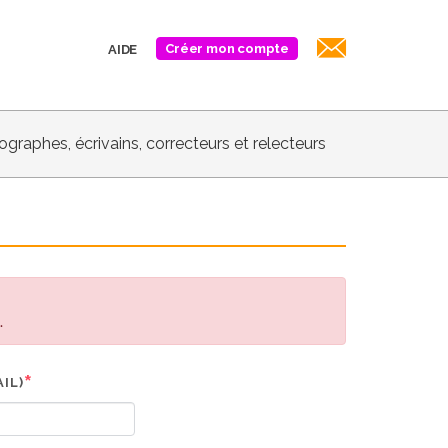
Créer mon compte
AIDE
biographes, écrivains, correcteurs et relecteurs
.
IL)