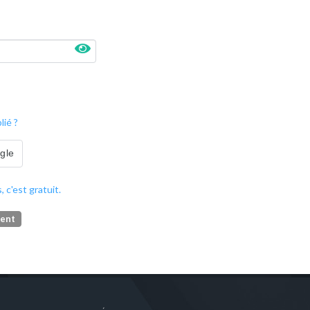
ié ?
ogle
, c'est gratuit.
ment