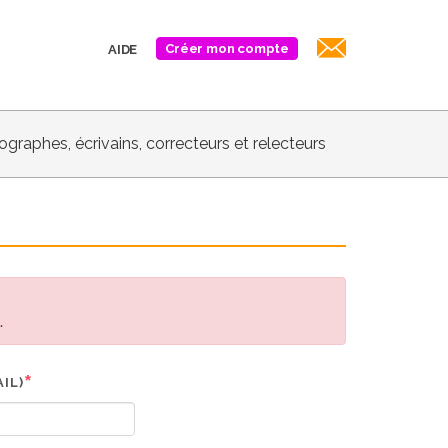
Créer mon compte
AIDE
biographes, écrivains, correcteurs et relecteurs
.
IL)