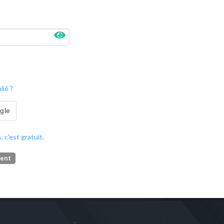
ié ?
ogle
, c'est gratuit.
ment