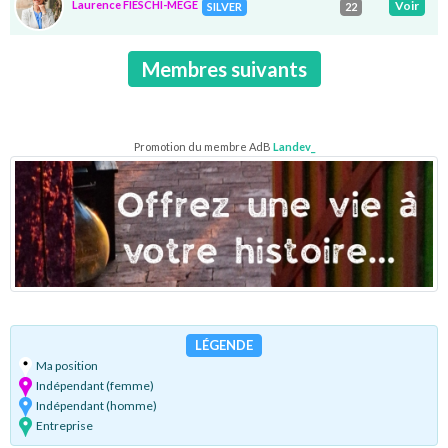
Laurence FIESCHI-MÈGE
Voir
SILVER
22
Membres suivants
Promotion du membre AdB
Landev_
LÉGENDE
Ma position
Indépendant (femme)
Indépendant (homme)
Entreprise