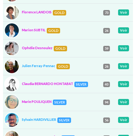
Florence LANDOIS
Voir
GOLD
73
Marion SUBTIL
Voir
GOLD
26
Ophélie Desnoulez
Voir
GOLD
59
Julien Ferray-Pennac
Voir
GOLD
26
Claudia BERNARDO HONTABAT
Voir
SILVER
40
Marie POULIQUEN
Voir
SILVER
94
Sylvain HARDIVILLIER
Voir
SILVER
56