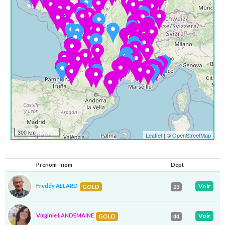
300 km
Leaflet
| ©
OpenStreetMap
Prénom - nom
Dépt
Freddy ALLARD
Voir
GOLD
23
Virginie LANDEMAINE
Voir
GOLD
44