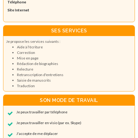
Téléphone
Site Internet
SES SERVICES
Je propose les services suivants :
Aide à l'écriture
Correction
Mise en page
Rédaction de biographies
Relecture
Retranscription d'entretiens
Saisie de manuscrits
Traduction
SON MODE DE TRAVAIL
Je peux travailler par téléphone
Je peux travailler en visio (par ex. Skype)
J'accepte de me déplacer