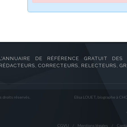
L'ANNUAIRE DE RÉFÉRENCE GRATUIT DES B
RÉDACTEURS, CORRECTEURS, RELECTEURS, GRA
 droits réservés.
Elisa LOUET, biographe à C
CGVU
/
Mentions légales
/
Cont