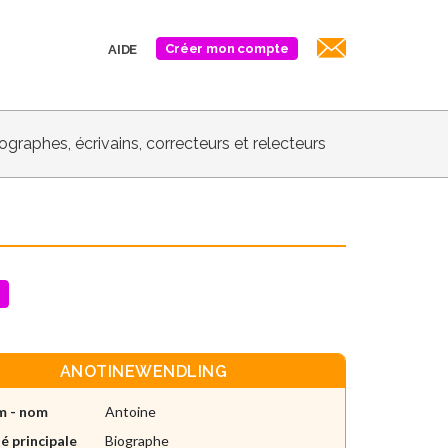
Créer mon compte
AIDE
biographes, écrivains, correcteurs et relecteurs
ANOTINEWENDLING
m - nom
Antoine
é principale
Biographe