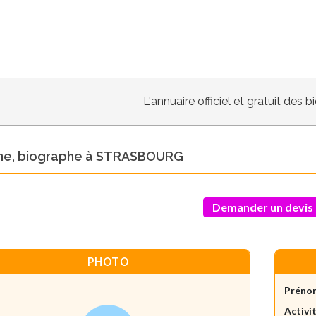
L'annuaire officiel et gratuit des 
ine, biographe à STRASBOURG
Demander un devis
PHOTO
Préno
Activit