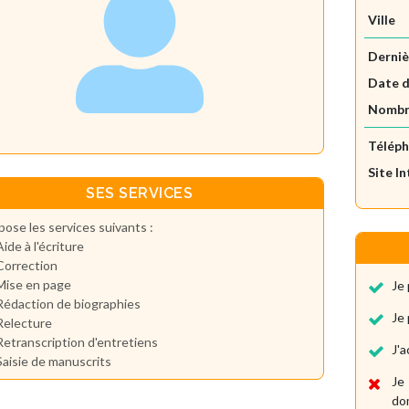
Ville
Derniè
Date d
Nombre
Télép
Site I
SES SERVICES
pose les services suivants :
Aide à l'écriture
Correction
Mise en page
Je 
Rédaction de biographies
Je 
Relecture
Retranscription d'entretiens
J'
Saisie de manuscrits
Je
dom