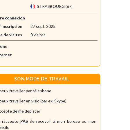
STRASBOURG (67)
re connexion
'inscription
27 sept. 2025
 de visites
0 visites
hone
nternet
SON MODE DE TRAVAIL
peux travailler par téléphone
peux travailler en visio (par ex. Skype)
accepte de me déplacer
 n'accepte
PAS
de recevoir à mon bureau ou mon
icile