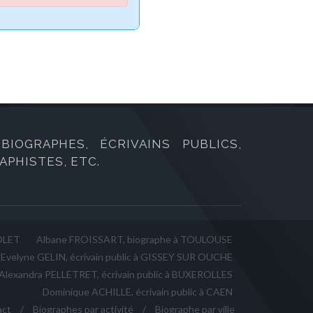
IOGRAPHES, ÉCRIVAINS PUBLICS,
PHISTES, ETC.
HOLET
Albane FROISSART, biographe à TOULOUSE
Evelyne GELIN, écrivain public à GISSEY SUR OUCHE
Alexandra PELLETRET, écrivain public à BUXEROLLES
Dominique ACHILLE, écrivain public à CAEN
act
/
Biographes par activité
/
Biographe par ville