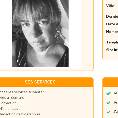
Ville
Derniè
Date d
Nombre
Télép
Site I
SES SERVICES
pose les services suivants :
Je
Aide à l'écriture
Je
Correction
Mise en page
J'
Rédaction de biographies