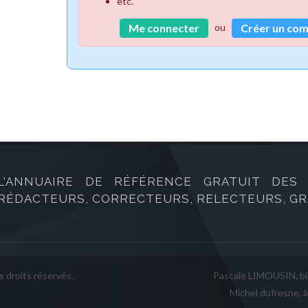
etc.
ou
Me connecter
Créer un co
L'ANNUAIRE DE RÉFÉRENCE GRATUIT DES B
RÉDACTEURS, CORRECTEURS, RELECTEURS, GRA
 droits réservés.
Pascale LIMOUSIN, b
Michel dufresne