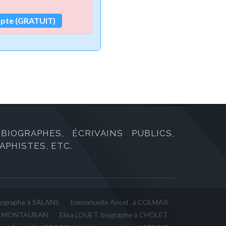
mpte (GRATUIT)
IOGRAPHES, ÉCRIVAINS PUBLICS,
PHISTES, ETC.
iographe à SALANS
Emmanuelle Ancel , à COLMAR
, à MONTAUBAN
Elisa LOUET, biographe à CHOLET