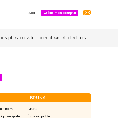
Créer mon compte
AIDE
biographes, écrivains, correcteurs et relecteurs
BRUNA
m - nom
Bruna
é principale
Écrivain public