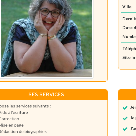
Ville
Derniè
Date d
Nombre
Télép
Site I
SES SERVICES
pose les services suivants :
Je 
Aide à l'écriture
Je 
Correction
Mise en page
J'
Rédaction de biographies