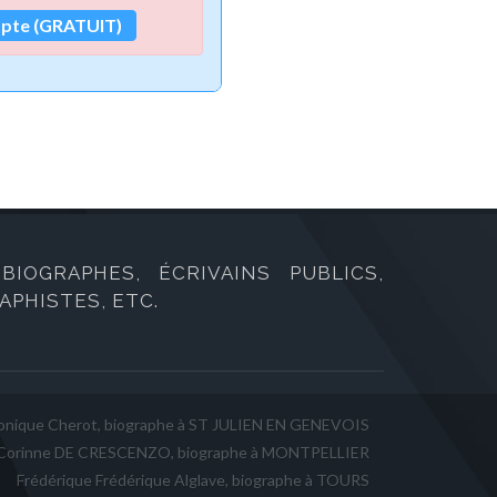
mpte (GRATUIT)
IOGRAPHES, ÉCRIVAINS PUBLICS,
PHISTES, ETC.
onique Cherot, biographe à ST JULIEN EN GENEVOIS
Corinne DE CRESCENZO, biographe à MONTPELLIER
Frédérique Frédérique Alglave, biographe à TOURS