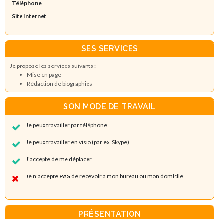
Téléphone
Site Internet
SES SERVICES
Je propose les services suivants :
Mise en page
Rédaction de biographies
SON MODE DE TRAVAIL
Je peux travailler par téléphone
Je peux travailler en visio (par ex. Skype)
J'accepte de me déplacer
Je n'accepte
PAS
de recevoir à mon bureau ou mon domicile
PRÉSENTATION