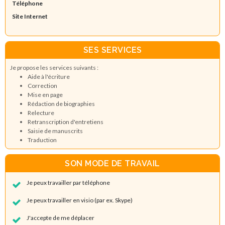
Téléphone
Site Internet
SES SERVICES
Je propose les services suivants :
Aide à l'écriture
Correction
Mise en page
Rédaction de biographies
Relecture
Retranscription d'entretiens
Saisie de manuscrits
Traduction
SON MODE DE TRAVAIL
Je peux travailler par téléphone
Je peux travailler en visio (par ex. Skype)
J'accepte de me déplacer