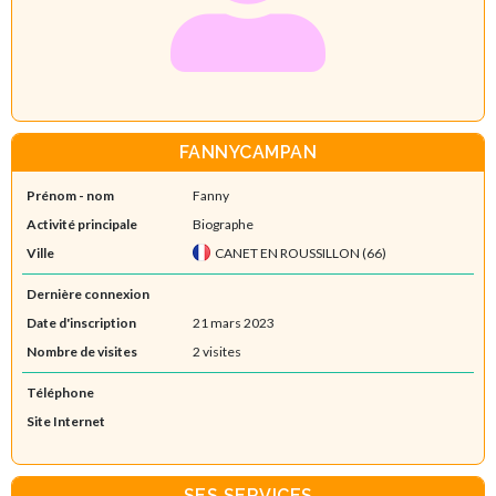
FANNYCAMPAN
Prénom - nom
Fanny
Activité principale
Biographe
Ville
CANET EN ROUSSILLON (66)
Dernière connexion
Date d'inscription
21 mars 2023
Nombre de visites
2 visites
Téléphone
Site Internet
SES SERVICES