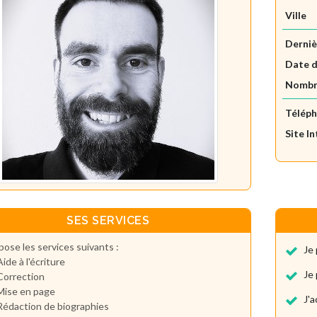
Ville
Derniè
Date d
Nombre
Télép
Site I
SES SERVICES
pose les services suivants :
Je 
Aide à l'écriture
Je 
Correction
Mise en page
J'
Rédaction de biographies