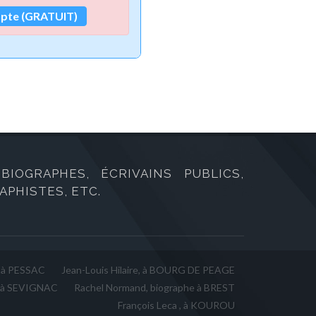
mpte (GRATUIT)
IOGRAPHES, ÉCRIVAINS PUBLICS,
PHISTES, ETC.
 à PESSAC
Jean-Louis Hilaire, à BOURG DE PEAGE
e à SEVIGNAC
Rachel Normand, biographe à BREST
François Leca , à KOUROU