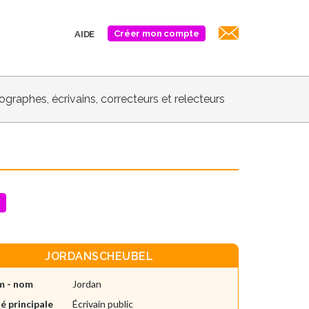
Créer mon compte
AIDE
biographes, écrivains, correcteurs et relecteurs
JORDANSCHEUBEL
m - nom
Jordan
é principale
Écrivain public