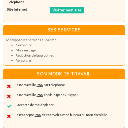
Téléphone
Site Internet
Visiter mon site
SES SERVICES
Je propose les services suivants :
Correction
Mise en page
Rédaction de biographies
Relecture
SON MODE DE TRAVAIL
Je ne travaille
PAS
par téléphone
Je ne travaille
PAS
en visio (par ex. Skype)
J'accepte de me déplacer
Je n'accepte
PAS
de recevoir à mon bureau ou mon domicile