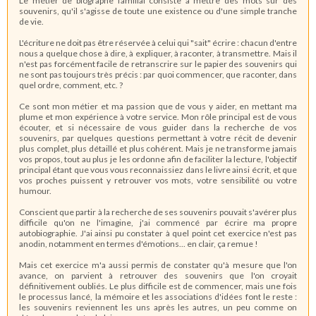
Le métier de biographe familial consiste à mettre des mots sur des
souvenirs, qu'il s'agisse de toute une existence ou d'une simple tranche
de vie.
L'écriture ne doit pas être réservée à celui qui "sait" écrire : chacun d'entre
nous a quelque chose à dire, à expliquer, à raconter, à transmettre. Mais il
n'est pas forcément facile de retranscrire sur le papier des souvenirs qui
ne sont pas toujours très précis : par quoi commencer, que raconter, dans
quel ordre, comment, etc. ?
Ce sont mon métier et ma passion que de vous y aider, en mettant ma
plume et mon expérience à votre service. Mon rôle principal est de vous
écouter, et si nécessaire de vous guider dans la recherche de vos
souvenirs, par quelques questions permettant à votre récit de devenir
plus complet, plus détaillé et plus cohérent. Mais je ne transforme jamais
vos propos, tout au plus je les ordonne afin de faciliter la lecture, l'objectif
principal étant que vous vous reconnaissiez dans le livre ainsi écrit, et que
vos proches puissent y retrouver vos mots, votre sensibilité ou votre
humour.
Conscient que partir à la recherche de ses souvenirs pouvait s'avérer plus
difficile qu'on ne l'imagine, j'ai commencé par écrire ma propre
autobiographie. J'ai ainsi pu constater à quel point cet exercice n'est pas
anodin, notamment en termes d'émotions... en clair, ça remue !
Mais cet exercice m'a aussi permis de constater qu'à mesure que l'on
avance, on parvient à retrouver des souvenirs que l'on croyait
définitivement oubliés. Le plus difficile est de commencer, mais une fois
le processus lancé, la mémoire et les associations d'idées font le reste :
les souvenirs reviennent les uns après les autres, un peu comme on