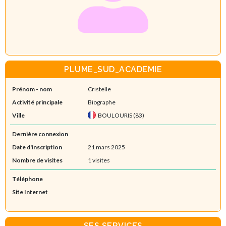
PLUME_SUD_ACADEMIE
Prénom - nom
Cristelle
Activité principale
Biographe
Ville
BOULOURIS (83)
Dernière connexion
Date d'inscription
21 mars 2025
Nombre de visites
1 visites
Téléphone
Site Internet
SES SERVICES