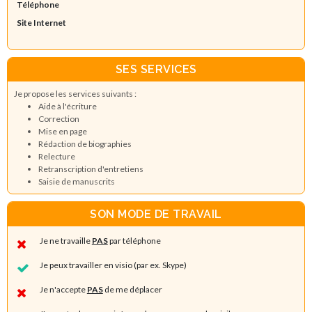
Téléphone
Site Internet
SES SERVICES
Je propose les services suivants :
Aide à l'écriture
Correction
Mise en page
Rédaction de biographies
Relecture
Retranscription d'entretiens
Saisie de manuscrits
SON MODE DE TRAVAIL
Je ne travaille
PAS
par téléphone
Je peux travailler en visio (par ex. Skype)
Je n'accepte
PAS
de me déplacer