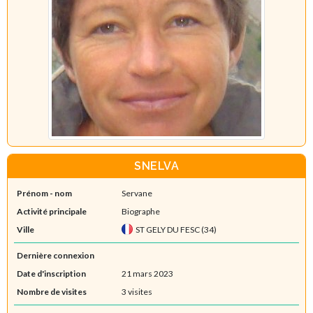
SNELVA
Prénom - nom
Servane
Activité principale
Biographe
Ville
ST GELY DU FESC (34)
Dernière connexion
Date d'inscription
21 mars 2023
Nombre de visites
3 visites