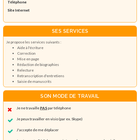
Téléphone
Site Internet
SES SERVICES
Je propose les services suivants :
Aide à l'écriture
Correction
Mise en page
Rédaction de biographies
Relecture
Retranscription d'entretiens
Saisie de manuscrits
SON MODE DE TRAVAIL
Je ne travaille
PAS
par téléphone
Je peux travailler en visio (par ex. Skype)
J'accepte de me déplacer